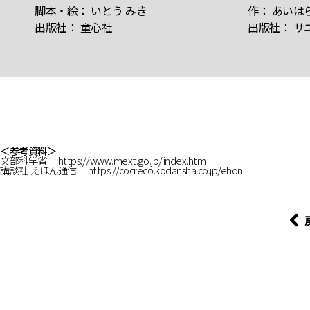
脚本・絵： いとう みき
作： あいは
出版社： 童心社
出版社： サ
＜参考資料＞
文部科学省 https://www.mext.go.jp/index.htm​
講談社 えほん通信 https://cocreco.kodansha.co.jp/ehon​