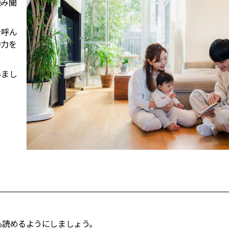
読み聞
を呼ん
中力を
みまし
。
も読めるようにしましょう。