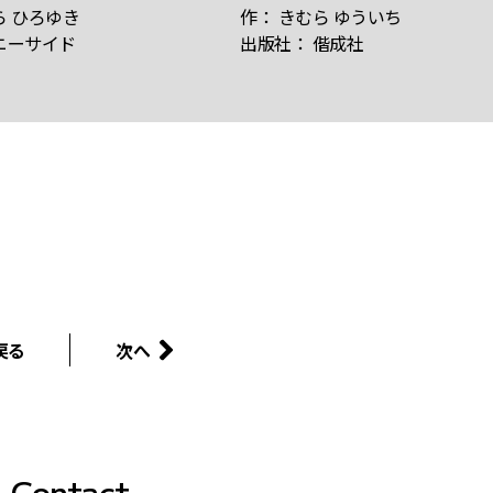
ら ひろゆき
作： きむら ゆういち
ニーサイド
出版社： 偕成社
戻る
次へ
Contact