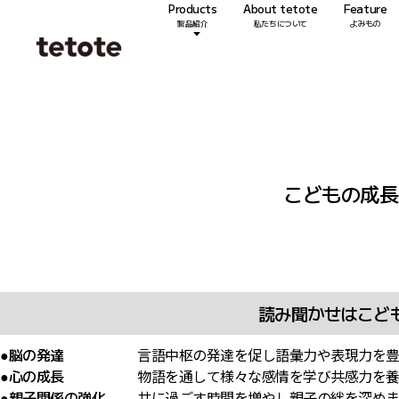
Products
About tetote
Feature
製品紹介
私たちについて
よみもの
こどもの成長
読み聞かせはこど
●脳の発達
言語中枢の発達を促し語彙力や表現力を豊
●心の成長
物語を通して様々な感情を学び共感力を養
●親子関係の強化
共に過ごす時間を増やし親子の絆を深めま