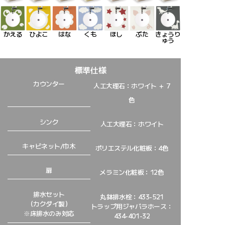
かえる
ひよこ
はな
くも
ほし
ぶた
きょうり
ゅう
標準仕様
カウンター
人工大理石：ホワイト ＋ 7
色
シンク
人工大理石：ホワイト
キャビネット/巾木
ポリエステル化粧板：4色
扉
メラミン化粧板：12色
排水セット
丸鉢排水栓：433-521
（カクダイ製）
トラップ用ジャバラホース：
※床排水のみ対応
434-401-32