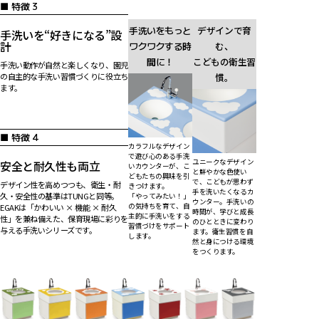
■ 特徴 3
手洗いをもっと
デザインで育
手洗いを“好きになる”設
計
ワクワクする時
む、
間に！
こどもの衛生習
手洗い動作が自然と楽しくなり、園児
の自主的な手洗い習慣づくりに役立ち
慣。
ます。
■ 特徴 4
カラフルなデザイン
で遊び心のある手洗
ユニークなデザイン
安全と耐久性も両立
いカウンターが、こ
と鮮やかな色使い
どもたちの興味を引
で、こどもが思わず
デザイン性を高めつつも、衛生・耐
きつけます。
手を洗いたくなるカ
久・安全性の基準はTUNGと同等。
「やってみたい！」
ウンター。手洗いの
の気持ちを育て、自
EGAKは「かわいい × 機能 × 耐久
時間が、学びと成長
主的に手洗いをする
性」を兼ね備えた、保育現場に彩りを
のひとときに変わり
習慣づけをサポート
与える手洗いシリーズです。
ます。衛生習慣を自
します。
然と身につける環境
をつくります。