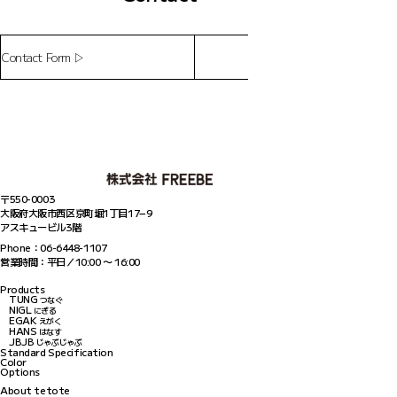
Contact Form ▷
〒550-0003
大阪府大阪市西区京町堀1丁目17−9
アスキュービル3階
Phone：06-6448-1107
営業時間：平日／10:00 〜 16:00
Products
TUNG
つなぐ
NIGL
にぎる
EGAK
えがく
HANS
はなす
JBJB
じゃぶじゃぶ
Standard Specification
Color
Options
About tetote