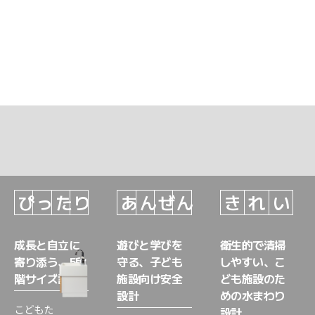
ぴ
っ
た
り
あ
ん
ぜ
ん
き
れ
い
成長と自立に
遊びと学びを
衛生的で清掃
寄り添う、5段
守る、子ども
しやすい、こ
階サイズ設計
施設向け安全
ども施設のた
設計
めの水まわり
こどもた
設計