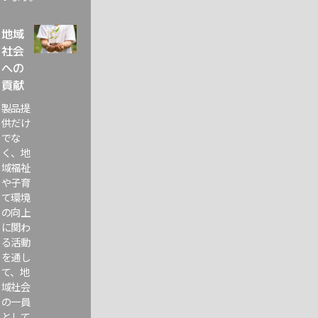
地域
社会
への
貢献
製品提
供だけ
でな
く、地
域福祉
や子育
て環境
の向上
に関わ
る活動
を通し
て、地
域社会
の一員
として