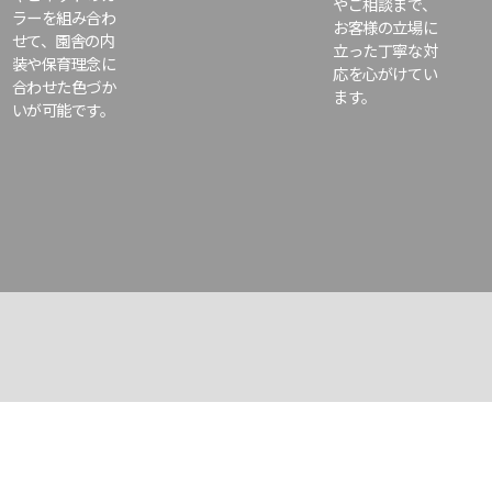
やご相談まで、
ラーを組み合わ
お客様の立場に
せて、園舎の内
立った丁寧な対
装や保育理念に
応を心がけてい
合わせた色づか
ます。
いが可能です。