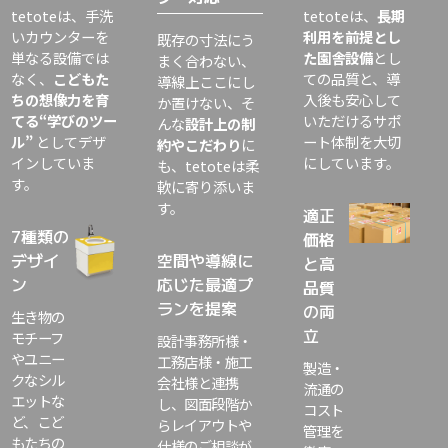
tetote
は、手洗
tetote
は、
長期
いカウンターを
利用を前提とし
既存の寸法にう
単なる設備では
た園舎設備
とし
まく合わない、
なく、
こどもた
ての品質と、導
導線上ここにし
ちの想像力を育
入後も安心して
か置けない、そ
てる
“
学びのツー
いただけるサポ
んな
設計上の制
ル
”
としてデザ
ート体制を大切
約やこだわり
に
インしていま
にしています。
も、
tetote
は柔
す。
軟に寄り添いま
す。
適正
7種類の
価格
デザイ
空間や導線に
と高
ン
応じた最適プ
品質
ランを提案
の両
生き物の
立
モチーフ
設計事務所様・
やユニー
工務店様・施工
製造・
クなシル
会社様と連携
流通の
エットな
し、図面段階か
コスト
ど、こど
らレイアウトや
管理を
もたちの
仕様のご相談が