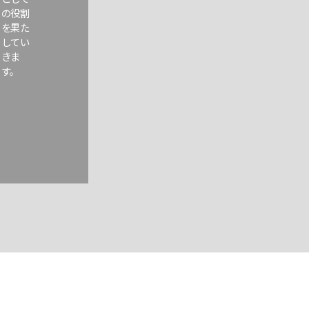
の役割
を果た
してい
きま
す。