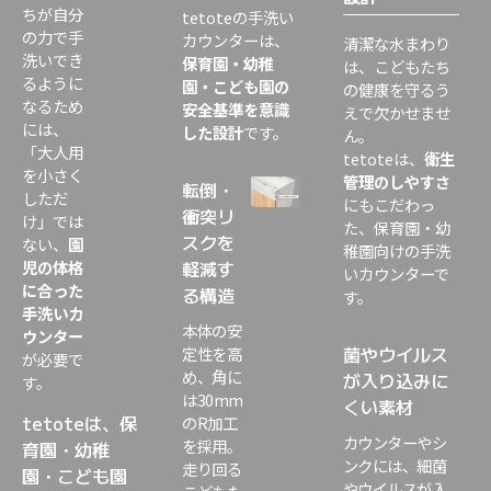
ちが自分
tetote
の手洗い
の力で手
カウンターは、
清潔な水まわり
洗いでき
保育園・幼稚
は、こどもたち
るように
園・こども園の
の健康を守るう
なるため
安全基準を意識
えで欠かせませ
には、
した設計
です。
ん。
「大人用
tetoteは、
衛生
を小さく
管理のしやすさ
転倒・
しただ
にもこだわっ
衝突リ
け」では
た、保育園・幼
スクを
ない、
園
稚園向けの手洗
児の体格
軽減す
いカウンターで
に合った
る構造
す。
手洗いカ
本体の安
ウンター
菌やウイルス
定性を高
が必要で
め、角に
が入り込みに
す。
は
30mm
くい素材
tetoteは、保
の
R
加工
カウンターやシ
を採用。
育園・幼稚
ンクには、細菌
走り回る
園・こども園
やウイルスが入