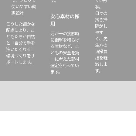
す。
くい形
使いやすい動
状。
線設計
日々の
安心素材の採
拭き掃
用
こうした細かな
除がし
配慮により、こ
やす
万が一の接触時
どもたちが自然
く、先
に衝撃を和らげ
と「自分で手を
生方の
る素材など、こ
洗いたくなる」
清掃負
どもの安全を第
環境づくりをサ
担を軽
一に考えた部材
ポートします。
減しま
選定を行ってい
す。
ます。