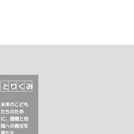
と
り
く
み
未来のこども
たちのため
に、環境と地
域への責任を
果たす