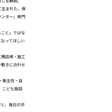
感じる瞬間。
に生まれた、保
ウンター」専門
ること」ではな
になってほしい
工務店様・施工
や動きに合わせ
。
・衛生性・自
、こども施設
びと、毎日の手