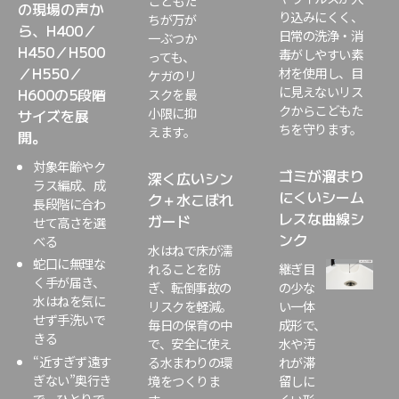
こどもた
の現場の声か
り込みにくく、
ちが万が
ら、H400／
日常の洗浄・消
一ぶつか
H450／H500
毒がしやすい素
っても、
／H550／
材を使用し、目
ケガのリ
に見えないリス
H600の5段階
スクを最
クからこどもた
小限に抑
サイズを展
ちを守ります。
えます。
開。
対象年齢やク
ゴミが溜まり
深く広いシン
ラス編成、成
にくいシーム
ク＋水こぼれ
長段階に合わ
レスな曲線シ
ガード
せて高さを選
ンク
べる
水はねで床が濡
蛇口に無理な
れることを防
継ぎ目
く手が届き、
ぎ、転倒事故の
の少な
水はねを気に
リスクを軽減。
い一体
せず手洗いで
毎日の保育の中
成形で、
きる
で、安全に使え
水や汚
“
近すぎず遠す
る水まわりの環
れが滞
ぎない
”
奥行き
境をつくりま
留しに
で、ひとりで