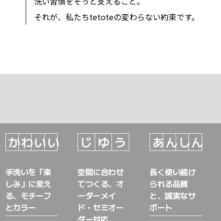
洗い習慣をそっと支えること。
それが、私たち
tetote
の変わらない約束です。
か
わ
い
い
じ
ゆ
う
あ
ん
し
ん
手洗いを「楽
空間に合わせ
長く使い続け
しみ」に変え
てつくる、オ
られる品質
る、モチーフ
ーダーメイ
と、誠実なサ
とカラー
ド・セミオー
ポート
ダー対応